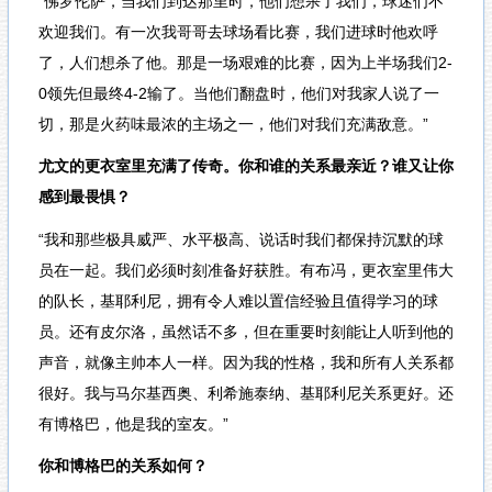
“佛罗伦萨，当我们到达那里时，他们想杀了我们，球迷们不
欢迎我们。有一次我哥哥去球场看比赛，我们进球时他欢呼
了，人们想杀了他。那是一场艰难的比赛，因为上半场我们2-
0领先但最终4-2输了。当他们翻盘时，他们对我家人说了一
切，那是火药味最浓的主场之一，他们对我们充满敌意。”
尤文的更衣室里充满了传奇。你和谁的关系最亲近？谁又让你
感到最畏惧？
“我和那些极具威严、水平极高、说话时我们都保持沉默的球
员在一起。我们必须时刻准备好获胜。有布冯，更衣室里伟大
的队长，基耶利尼，拥有令人难以置信经验且值得学习的球
员。还有皮尔洛，虽然话不多，但在重要时刻能让人听到他的
声音，就像主帅本人一样。因为我的性格，我和所有人关系都
很好。我与马尔基西奥、利希施泰纳、基耶利尼关系更好。还
有博格巴，他是我的室友。”
你和博格巴的关系如何？