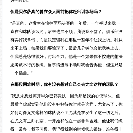
好的经历。”
但是贝尔萨真的曾在众人面前把你赶出训练场吗？
“是真的。这发生在输掉两场决赛的一年后。一年半以来我一
直在和球队谈续约，后来进展不顺，我说我不签了。俱乐部没
有卖掉我拿钱，而是决定留我在那里一整年不让我上场。我从
来不上场，如果我们要输球了，最后几分钟他会把我换上去。
但我总是练得很好，付出全力。他是一个如果你不按他的想法
思考就不行的教练。当事情进展不顺时我会告诉他，但这只是
一个插曲。”
在那段困难时期，你有没有想过自己会去尤文这样的球队？
“我从未想过离开毕尔巴鄂竞技，因为那是我的心仪球队。但
最后当你感觉到他们没有好好待你时就是这样，尤文来了，你
如何对像尤文这样的球队说不？尤其是在发生了这一切之后。
在尤文有主帅孔蒂，一开始和他在一起非常困难。他让我们练
得非常多，我不习惯。我记得我到的时候状态很好，准备得非