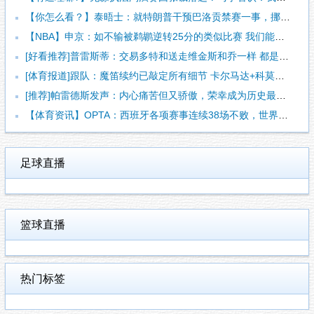
【你怎么看？】泰晤士：就特朗普干预巴洛贡禁赛一事，挪威足协准
【NBA】申京：如不输被鹈鹕逆转25分的类似比赛 我们能拿下
[好看推荐]普雷斯蒂：交易多特和送走维金斯和乔一样 都是出于
[体育报道]跟队：魔笛续约已敲定所有细节 卡尔马达+科莫托也
[推荐]帕雷德斯发声：内心痛苦但又骄傲，荣幸成为历史最佳阿根
【体育资讯】OPTA：西班牙各项赛事连续38场不败，世界杯夺
足球直播
篮球直播
热门标签