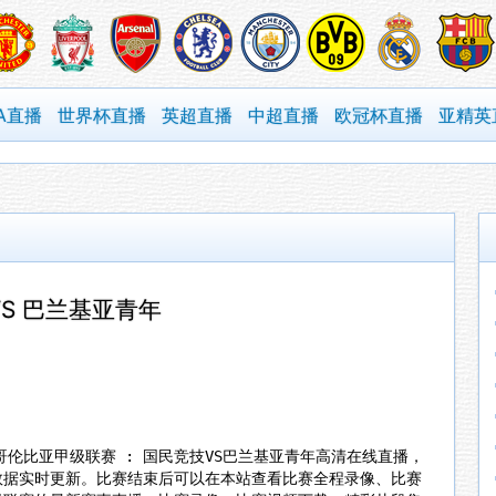
A直播
世界杯直播
英超直播
中超直播
欧冠杯直播
亚精英
VS 巴兰基亚青年
0分，哥伦比亚甲级联赛 : 国民竞技VS巴兰基亚青年高清在线直播，
数据实时更新。比赛结束后可以在本站查看比赛全程录像、比赛