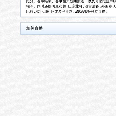
比分、赛事结果、赛事相关新闻报道，以及哥伦比亚甲
锦等。同时还提供直布超,巴东北杯,澳首后备,外围赛,U2
巴拉LNCF女联,阿尔及利亚超,WNCAAB等联赛直播。
相关直播