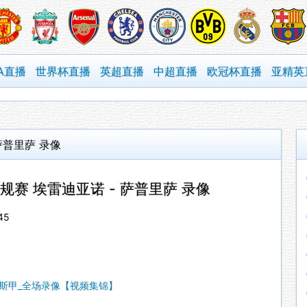
A直播
世界杯直播
英超直播
中超直播
欧冠杯直播
亚精英
 萨普里萨 录像
甲常规赛 埃雷迪亚诺 - 萨普里萨 录像
45
 哥斯甲_全场录像【视频集锦】