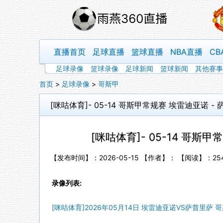
直播首页
足球直播
篮球直播
NBA直播
CB
足球录像
篮球录像
足球新闻
篮球新闻
其他赛事
首页
>
足球录像
>
哥斯甲
[咪咕体育]- 05-14 哥斯甲常规赛 埃雷迪亚诺 -
[咪咕体育]- 05-14 哥斯
【发布时间】：2026-05-15 【作者】： 【阅读】：
25
录像列表:
[咪咕体育]2026年05月14日 埃雷迪亚诺VS萨普里萨