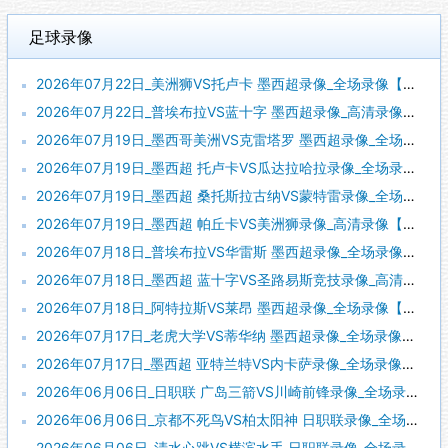
足球录像
2026年07月22日_美洲狮VS托卢卡 墨西超录像_全场录像【高清回放】
2026年07月22日_普埃布拉VS蓝十字 墨西超录像_高清录像【全场回放】
2026年07月19日_墨西哥美洲VS克雷塔罗 墨西超录像_全场录像【高清回放】
2026年07月19日_墨西超 托卢卡VS瓜达拉哈拉录像_全场录像【视频集锦】
2026年07月19日_墨西超 桑托斯拉古纳VS蒙特雷录像_全场录像【视频集锦】
2026年07月19日_墨西超 帕丘卡VS美洲狮录像_高清录像【全场回放】
2026年07月18日_普埃布拉VS华雷斯 墨西超录像_全场录像【视频集锦】
2026年07月18日_墨西超 蓝十字VS圣路易斯竞技录像_高清录像【全场回放】
2026年07月18日_阿特拉斯VS莱昂 墨西超录像_全场录像【高清回放】
2026年07月17日_老虎大学VS蒂华纳 墨西超录像_全场录像【全场回放】
2026年07月17日_墨西超 亚特兰特VS内卡萨录像_全场录像【视频集锦】
2026年06月06日_日职联 广岛三箭VS川崎前锋录像_全场录像【全场回放】
2026年06月06日_京都不死鸟VS柏太阳神 日职联录像_全场录像【高清回放】
2026年06月06日_清水心跳VS横滨水手 日职联录像_全场录像【高清回放】