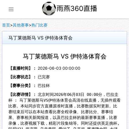
展开菜单
首页
>
其他赛事
>
热门比赛
马丁莱德斯马 VS 伊特洛体育会
马丁莱德斯马 VS 伊特洛体育会
【直播时间】：
2026-06-03 00:00:00
【比赛状态】：
已完赛
【赛事分类】：
巴拉杯
【比赛详情】：
北京时间2026年06月03日 00:00分，巴拉圭
杯 : 马丁莱德斯马VS伊特洛体育会高清在线直播，无插件观看
比赛。本站同步官方直播源准时直播，比赛数据实时更新。比
赛结束后可以在本站查看比赛全程录像、比赛比分、赛事结
果、赛事相关新闻报道，以及巴拉圭杯的最新赛事直播，比赛
录像，比赛视频下载，精彩片段集锦等。同时还提供英足挑杯,
印尼U21,巴克甲,乌兹青联,爱沙乙,乌克超,喀麦隆女联,大洋