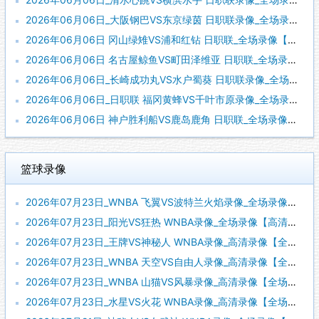
2026年06月06日_大阪钢巴VS东京绿茵 日职联录像_全场录像【高清回放】
2026年06月06日 冈山绿雉VS浦和红钻 日职联_全场录像【全场回放】
2026年06月06日 名古屋鲸鱼VS町田泽维亚 日职联_全场录像【全场回放】
2026年06月06日_长崎成功丸VS水户蜀葵 日职联录像_全场录像【视频集锦】
2026年06月06日_日职联 福冈黄蜂VS千叶市原录像_全场录像【视频集锦】
2026年06月06日 神户胜利船VS鹿岛鹿角 日职联_全场录像【视频集锦】
篮球录像
2026年07月23日_WNBA 飞翼VS波特兰火焰录像_全场录像【高清回放】
2026年07月23日_阳光VS狂热 WNBA录像_全场录像【高清回放】
2026年07月23日_王牌VS神秘人 WNBA录像_高清录像【全场回放】
2026年07月23日_WNBA 天空VS自由人录像_高清录像【全场回放】
2026年07月23日_WNBA 山猫VS风暴录像_高清录像【全场回放】
2026年07月23日_水星VS火花 WNBA录像_高清录像【全场回放】