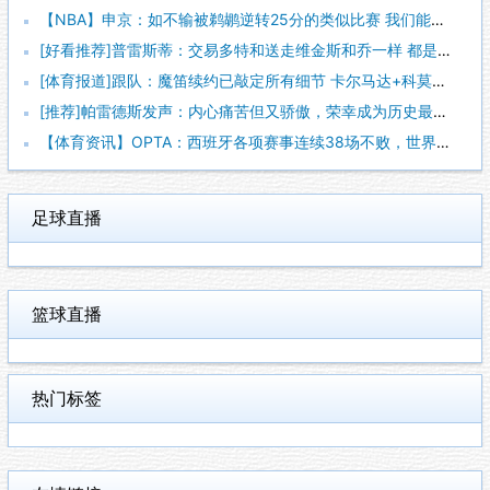
【NBA】申京：如不输被鹈鹕逆转25分的类似比赛 我们能拿下
[好看推荐]普雷斯蒂：交易多特和送走维金斯和乔一样 都是出于
[体育报道]跟队：魔笛续约已敲定所有细节 卡尔马达+科莫托也
[推荐]帕雷德斯发声：内心痛苦但又骄傲，荣幸成为历史最佳阿根
【体育资讯】OPTA：西班牙各项赛事连续38场不败，世界杯夺
足球直播
篮球直播
热门标签