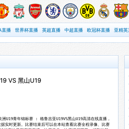
A直播
世界杯直播
英超直播
中超直播
欧冠杯直播
亚精英
9 VS 黑山U19
，欧洲U19青年锦标赛 : 格鲁吉亚U19VS黑山U19高清在线直播，
数据实时更新。比赛结束后可以在本站查看比赛全程录像、比赛