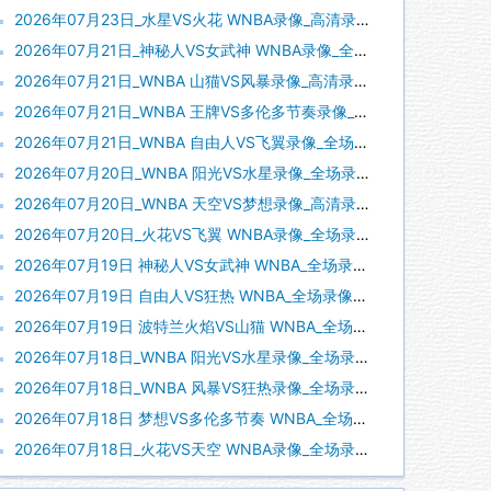
2026年07月23日_水星VS火花 WNBA录像_高清录像【全场回放】
2026年07月21日_神秘人VS女武神 WNBA录像_全场录像【视频集锦】
2026年07月21日_WNBA 山猫VS风暴录像_高清录像【全场回放】
2026年07月21日_WNBA 王牌VS多伦多节奏录像_高清录像【全场回放】
2026年07月21日_WNBA 自由人VS飞翼录像_全场录像【高清回放】
2026年07月20日_WNBA 阳光VS水星录像_全场录像【全场回放】
2026年07月20日_WNBA 天空VS梦想录像_高清录像【全场回放】
2026年07月20日_火花VS飞翼 WNBA录像_全场录像【视频集锦】
2026年07月19日 神秘人VS女武神 WNBA_全场录像【全场回放】
2026年07月19日 自由人VS狂热 WNBA_全场录像【视频集锦】
2026年07月19日 波特兰火焰VS山猫 WNBA_全场录像【视频集锦】
2026年07月18日_WNBA 阳光VS水星录像_全场录像【全场回放】
2026年07月18日_WNBA 风暴VS狂热录像_全场录像【全场回放】
2026年07月18日 梦想VS多伦多节奏 WNBA_全场录像【全场回放】
2026年07月18日_火花VS天空 WNBA录像_全场录像【高清回放】