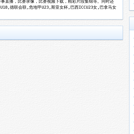
赛事直播，比赛录像，比赛视频下载，精彩片段集锦等。同时还
8,德联会联,危地甲U23,斯亚女杯,巴西ICCU23女,巴拿马女