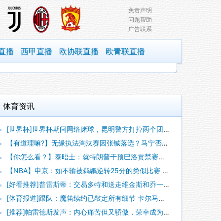
免责声明
问题帮助
广告联系
直播
西甲直播
欧协联直播
欧青联直播
体育资讯
[世界杯]世界杯期间网络赌球，昆明警方打掉两个团伙抓获42人
【有道理嘛?】无缘执法淘汰赛因张铖落选？马宁否认：我特别清楚
【你怎么看？】泰晤士：就特朗普干预巴洛贡禁赛一事，挪威足协准
【NBA】申京：如不输被鹈鹕逆转25分的类似比赛 我们能拿下
[好看推荐]普雷斯蒂：交易多特和送走维金斯和乔一样 都是出于
[体育报道]跟队：魔笛续约已敲定所有细节 卡尔马达+科莫托也
[推荐]帕雷德斯发声：内心痛苦但又骄傲，荣幸成为历史最佳阿根