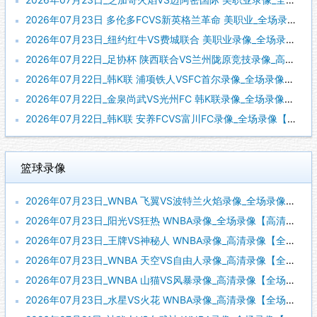
2026年07月23日 多伦多FCVS新英格兰革命 美职业_全场录像【视频集锦】
2026年07月23日_纽约红牛VS费城联合 美职业录像_全场录像【视频集锦】
2026年07月22日_足协杯 陕西联合VS兰州陇原竞技录像_高清录像【全场回放】
2026年07月22日_韩K联 浦项铁人VSFC首尔录像_全场录像【视频集锦】
2026年07月22日_金泉尚武VS光州FC 韩K联录像_全场录像【高清回放】
2026年07月22日_韩K联 安养FCVS富川FC录像_全场录像【视频集锦】
篮球录像
2026年07月23日_WNBA 飞翼VS波特兰火焰录像_全场录像【高清回放】
2026年07月23日_阳光VS狂热 WNBA录像_全场录像【高清回放】
2026年07月23日_王牌VS神秘人 WNBA录像_高清录像【全场回放】
2026年07月23日_WNBA 天空VS自由人录像_高清录像【全场回放】
2026年07月23日_WNBA 山猫VS风暴录像_高清录像【全场回放】
2026年07月23日_水星VS火花 WNBA录像_高清录像【全场回放】