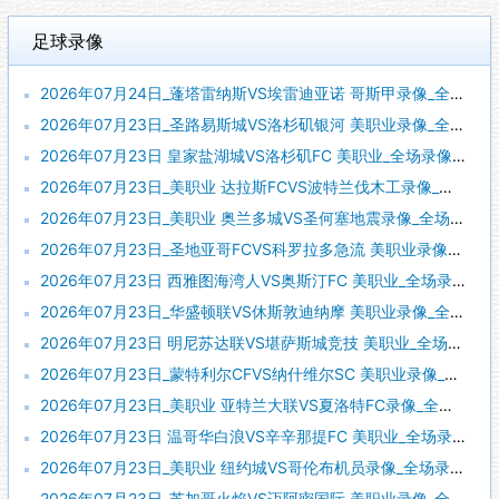
足球录像
2026年07月24日_蓬塔雷纳斯VS埃雷迪亚诺 哥斯甲录像_全场录像【视频集锦】
2026年07月23日_圣路易斯城VS洛杉矶银河 美职业录像_全场录像【视频集锦】
2026年07月23日 皇家盐湖城VS洛杉矶FC 美职业_全场录像【视频集锦】
2026年07月23日_美职业 达拉斯FCVS波特兰伐木工录像_高清录像【全场回放】
2026年07月23日_美职业 奥兰多城VS圣何塞地震录像_全场录像【全场回放】
2026年07月23日_圣地亚哥FCVS科罗拉多急流 美职业录像_全场录像【全场回放】
2026年07月23日 西雅图海湾人VS奥斯汀FC 美职业_全场录像【全场回放】
2026年07月23日_华盛顿联VS休斯敦迪纳摩 美职业录像_全场录像【视频集锦】
2026年07月23日 明尼苏达联VS堪萨斯城竞技 美职业_全场录像【全场回放】
2026年07月23日_蒙特利尔CFVS纳什维尔SC 美职业录像_高清录像【全场回放】
2026年07月23日_美职业 亚特兰大联VS夏洛特FC录像_全场录像【视频集锦】
2026年07月23日 温哥华白浪VS辛辛那提FC 美职业_全场录像【视频集锦】
2026年07月23日_美职业 纽约城VS哥伦布机员录像_全场录像【视频集锦】
2026年07月23日_芝加哥火焰VS迈阿密国际 美职业录像_全场录像【高清回放】