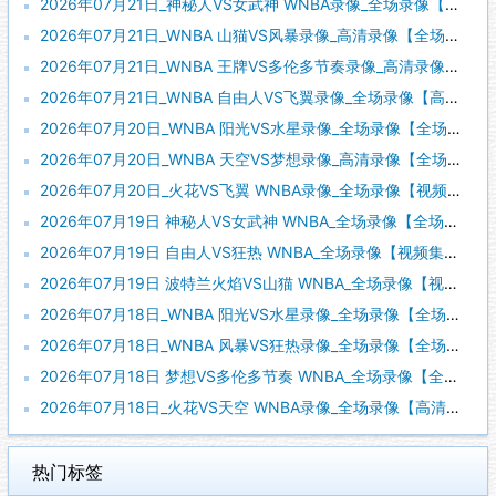
2026年07月21日_神秘人VS女武神 WNBA录像_全场录像【视频集锦】
2026年07月21日_WNBA 山猫VS风暴录像_高清录像【全场回放】
2026年07月21日_WNBA 王牌VS多伦多节奏录像_高清录像【全场回放】
2026年07月21日_WNBA 自由人VS飞翼录像_全场录像【高清回放】
2026年07月20日_WNBA 阳光VS水星录像_全场录像【全场回放】
2026年07月20日_WNBA 天空VS梦想录像_高清录像【全场回放】
2026年07月20日_火花VS飞翼 WNBA录像_全场录像【视频集锦】
2026年07月19日 神秘人VS女武神 WNBA_全场录像【全场回放】
2026年07月19日 自由人VS狂热 WNBA_全场录像【视频集锦】
2026年07月19日 波特兰火焰VS山猫 WNBA_全场录像【视频集锦】
2026年07月18日_WNBA 阳光VS水星录像_全场录像【全场回放】
2026年07月18日_WNBA 风暴VS狂热录像_全场录像【全场回放】
2026年07月18日 梦想VS多伦多节奏 WNBA_全场录像【全场回放】
2026年07月18日_火花VS天空 WNBA录像_全场录像【高清回放】
热门标签