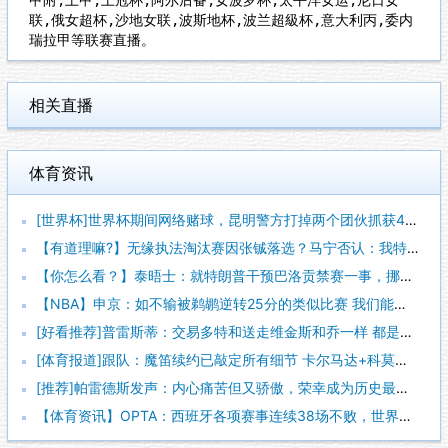
联,俄女超杯,沙地女联,波斯地杯,波兰超級杯,意大利丙,委内
瑞拉甲等联赛直播。
相关直播
体育资讯
[世界杯]世界杯期间网络赌球，昆明警方打掉两个团伙抓获42人
【有道理嘛?】无缘执法淘汰赛因张铖落选？马宁否认：我特别清楚
【你怎么看？】泰晤士：就特朗普干预巴洛贡禁赛一事，挪威足协准
【NBA】申京：如不输被鹈鹕逆转25分的类似比赛 我们能拿下
[好看推荐]普雷斯蒂：交易多特和送走维金斯和乔一样 都是出于
[体育报道]跟队：魔笛续约已敲定所有细节 卡尔马达+科莫托也
[推荐]帕雷德斯发声：内心痛苦但又骄傲，荣幸成为历史最佳阿根
【体育资讯】OPTA：西班牙各项赛事连续38场不败，世界杯夺