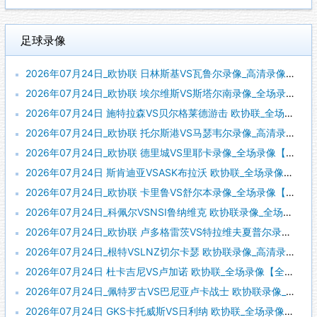
足球录像
2026年07月24日_欧协联 日林斯基VS瓦鲁尔录像_高清录像【全场回放】
2026年07月24日_欧协联 埃尔维斯VS斯塔尔南录像_全场录像【全场回放】
2026年07月24日 施特拉森VS贝尔格莱德游击 欧协联_全场录像【全场回放】
2026年07月24日_欧协联 托尔斯港VS马瑟韦尔录像_高清录像【全场回放】
2026年07月24日_欧协联 德里城VS里耶卡录像_全场录像【高清回放】
2026年07月24日 斯肯迪亚VSASK布拉沃 欧协联_全场录像【全场回放】
2026年07月24日_欧协联 卡里鲁VS舒尔本录像_全场录像【高清回放】
2026年07月24日_科佩尔VSNSI鲁纳维克 欧协联录像_全场录像【视频集锦】
2026年07月24日_欧协联 卢多格雷茨VS特拉维夫夏普尔录像_高清录像【全场回放】
2026年07月24日_根特VSLNZ切尔卡瑟 欧协联录像_高清录像【全场回放】
2026年07月24日 杜卡吉尼VS卢加诺 欧协联_全场录像【全场回放】
2026年07月24日_佩特罗古VS巴尼亚卢卡战士 欧协联录像_全场录像【全场回放】
2026年07月24日 GKS卡托威斯VS日利纳 欧协联_全场录像【视频集锦】