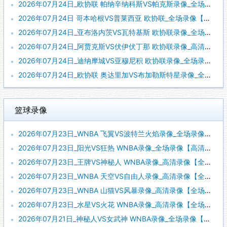
2026年07月24日_欧协联 帕纳辛纳科斯VS帕克斯录像_全场录像【高清回放】
2026年07月24日 哥本哈根VS普莱西亚 欧协联_全场录像【视频集锦】
2026年07月24日_亚布洛内茨VS瓦特基斯 欧协联录像_全场录像【视频集锦】
2026年07月24日_阿贾克斯VS伏伊伏丁那 欧协联录像_高清录像【全场回放】
2026年07月24日_迪纳摩城VS亚穆尼积 欧协联录像_全场录像【高清回放】
2026年07月24日_欧协联 奥达里加VS布加勒斯特星录像_全场录像【高清回放】
篮球录像
2026年07月23日_WNBA 飞翼VS波特兰火焰录像_全场录像【高清回放】
2026年07月23日_阳光VS狂热 WNBA录像_全场录像【高清回放】
2026年07月23日_王牌VS神秘人 WNBA录像_高清录像【全场回放】
2026年07月23日_WNBA 天空VS自由人录像_高清录像【全场回放】
2026年07月23日_WNBA 山猫VS风暴录像_高清录像【全场回放】
2026年07月23日_水星VS火花 WNBA录像_高清录像【全场回放】
2026年07月21日_神秘人VS女武神 WNBA录像_全场录像【视频集锦】