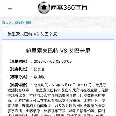
展开菜单
首页
>
足球
>
欧协联
鲍里索夫巴特 VS 艾巴辛尼
鲍里索夫巴特 VS 艾巴辛尼
【直播时间】：
2026-07-08 02:00:00
【比赛状态】：
已完赛
【赛事分类】：
欧协联
【比赛详情】：
北京时间2026年07月08日 02:00分，欧足联
欧洲协会联赛 : 鲍里索夫巴特VS艾巴辛尼高清在线直播，无插
件观看比赛。本站同步官方直播源准时直播，比赛数据实时更
新。比赛结束后可以在本站查看比赛全程录像、比赛比分、赛
事结果、赛事相关新闻报道，以及欧足联欧洲协会联赛的最新
赛事直播，比赛录像，比赛视频下载，精彩片段集锦等。同时
还提供意联杯,匈丙,苏青杯,斯亚丙,日地区赛,墨冠杯,欧青