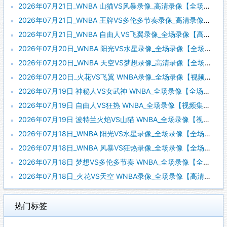
2026年07月21日_WNBA 山猫VS风暴录像_高清录像【全场回放】
2026年07月21日_WNBA 王牌VS多伦多节奏录像_高清录像【全场回放】
2026年07月21日_WNBA 自由人VS飞翼录像_全场录像【高清回放】
2026年07月20日_WNBA 阳光VS水星录像_全场录像【全场回放】
2026年07月20日_WNBA 天空VS梦想录像_高清录像【全场回放】
2026年07月20日_火花VS飞翼 WNBA录像_全场录像【视频集锦】
2026年07月19日 神秘人VS女武神 WNBA_全场录像【全场回放】
2026年07月19日 自由人VS狂热 WNBA_全场录像【视频集锦】
2026年07月19日 波特兰火焰VS山猫 WNBA_全场录像【视频集锦】
2026年07月18日_WNBA 阳光VS水星录像_全场录像【全场回放】
2026年07月18日_WNBA 风暴VS狂热录像_全场录像【全场回放】
2026年07月18日 梦想VS多伦多节奏 WNBA_全场录像【全场回放】
2026年07月18日_火花VS天空 WNBA录像_全场录像【高清回放】
热门标签