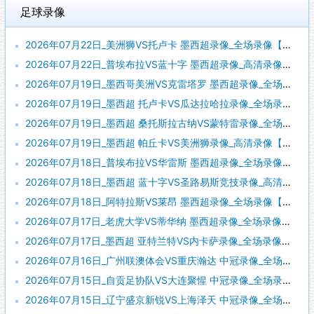
足球录像
2026年07月22日_美洲狮VS托卢卡 墨西超录像_全场录像【高清回放】
2026年07月22日_普埃布拉VS蓝十字 墨西超录像_高清录像【全场回放】
2026年07月19日_墨西哥美洲VS克雷塔罗 墨西超录像_全场录像【高清回放】
2026年07月19日_墨西超 托卢卡VS瓜达拉哈拉录像_全场录像【视频集锦】
2026年07月19日_墨西超 桑托斯拉古纳VS蒙特雷录像_全场录像【视频集锦】
2026年07月19日_墨西超 帕丘卡VS美洲狮录像_高清录像【全场回放】
2026年07月18日_普埃布拉VS华雷斯 墨西超录像_全场录像【视频集锦】
2026年07月18日_墨西超 蓝十字VS圣路易斯竞技录像_高清录像【全场回放】
2026年07月18日_阿特拉斯VS莱昂 墨西超录像_全场录像【高清回放】
2026年07月17日_老虎大学VS蒂华纳 墨西超录像_全场录像【全场回放】
2026年07月17日_墨西超 亚特兰特VS内卡萨录像_全场录像【视频集锦】
2026年07月16日_广州联澳体会VS重庆瀚达 中冠录像_全场录像【视频集锦】
2026年07月15日_自贡足协队VS大连聚惺 中冠录像_全场录像【高清回放】
2026年07月15日_辽宁盛京新锐VS上海泽天 中冠录像_全场录像【全场回放】