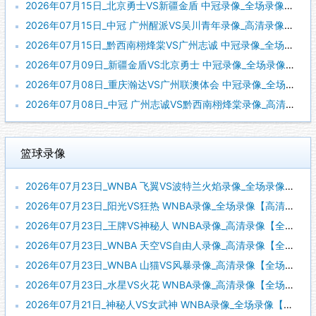
2026年07月15日_北京勇士VS新疆金盾 中冠录像_全场录像【高清回放】
2026年07月15日_中冠 广州醒派VS吴川青年录像_高清录像【全场回放】
2026年07月15日_黔西南栩烽棠VS广州志诚 中冠录像_全场录像【全场回放】
2026年07月09日_新疆金盾VS北京勇士 中冠录像_全场录像【高清回放】
2026年07月08日_重庆瀚达VS广州联澳体会 中冠录像_全场录像【全场回放】
2026年07月08日_中冠 广州志诚VS黔西南栩烽棠录像_高清录像【全场回放】
篮球录像
2026年07月23日_WNBA 飞翼VS波特兰火焰录像_全场录像【高清回放】
2026年07月23日_阳光VS狂热 WNBA录像_全场录像【高清回放】
2026年07月23日_王牌VS神秘人 WNBA录像_高清录像【全场回放】
2026年07月23日_WNBA 天空VS自由人录像_高清录像【全场回放】
2026年07月23日_WNBA 山猫VS风暴录像_高清录像【全场回放】
2026年07月23日_水星VS火花 WNBA录像_高清录像【全场回放】
2026年07月21日_神秘人VS女武神 WNBA录像_全场录像【视频集锦】