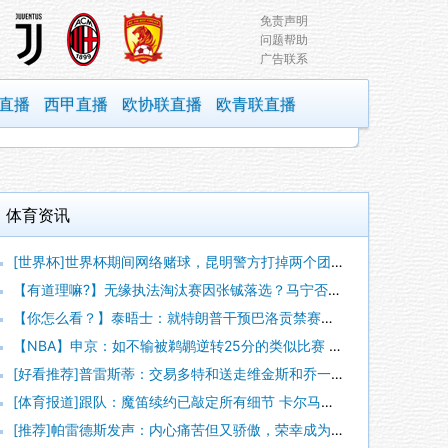
免责声明
问题帮助
广告联系
直播
西甲直播
欧协联直播
欧青联直播
体育资讯
[世界杯]世界杯期间网络赌球，昆明警方打掉两个团伙抓获42人
【有道理嘛?】无缘执法淘汰赛因张铖落选？马宁否认：我特别清楚
【你怎么看？】泰晤士：就特朗普干预巴洛贡禁赛一事，挪威足协准
【NBA】申京：如不输被鹈鹕逆转25分的类似比赛 我们能拿下
[好看推荐]普雷斯蒂：交易多特和送走维金斯和乔一样 都是出于
[体育报道]跟队：魔笛续约已敲定所有细节 卡尔马达+科莫托也
[推荐]帕雷德斯发声：内心痛苦但又骄傲，荣幸成为历史最佳阿根