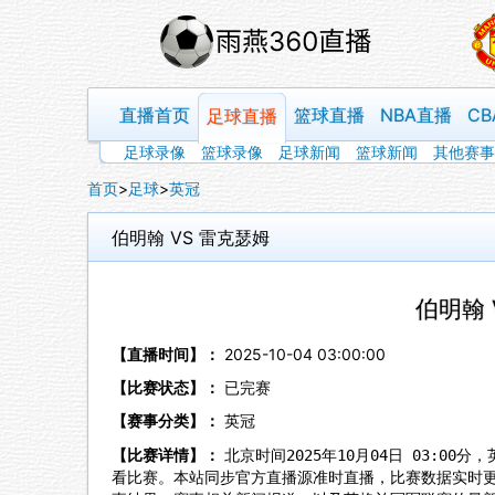
直播首页
篮球直播
NBA直播
C
足球直播
足球录像
篮球录像
足球新闻
篮球新闻
其他赛事
首页
>
足球
>
英冠
伯明翰 VS 雷克瑟姆
伯明翰 
【直播时间】：
2025-10-04 03:00:00
【比赛状态】：
已完赛
【赛事分类】：
英冠
【比赛详情】：
北京时间2025年10月04日 03:0
看比赛。本站同步官方直播源准时直播，比赛数据实时