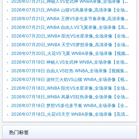
2026年07月21日_神秘人VS女武神 WNBA录像_全场录像【视频集锦】
2026年07月21日_WNBA 山猫VS风暴录像_高清录像【全场回放】
2026年07月21日_WNBA 王牌VS多伦多节奏录像_高清录像【全场回放】
2026年07月21日_WNBA 自由人VS飞翼录像_全场录像【高清回放】
2026年07月20日_WNBA 阳光VS水星录像_全场录像【全场回放】
2026年07月20日_WNBA 天空VS梦想录像_高清录像【全场回放】
2026年07月20日_火花VS飞翼 WNBA录像_全场录像【视频集锦】
2026年07月19日 神秘人VS女武神 WNBA_全场录像【全场回放】
2026年07月19日 自由人VS狂热 WNBA_全场录像【视频集锦】
2026年07月19日 波特兰火焰VS山猫 WNBA_全场录像【视频集锦】
2026年07月18日_WNBA 阳光VS水星录像_全场录像【全场回放】
2026年07月18日_WNBA 风暴VS狂热录像_全场录像【全场回放】
2026年07月18日 梦想VS多伦多节奏 WNBA_全场录像【全场回放】
2026年07月18日_火花VS天空 WNBA录像_全场录像【高清回放】
热门标签