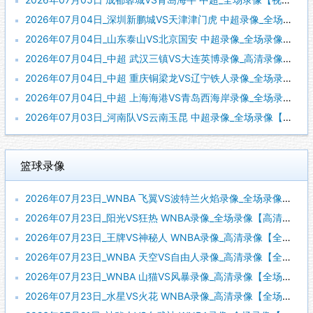
2026年07月04日_深圳新鹏城VS天津津门虎 中超录像_全场录像【全场回放】
2026年07月04日_山东泰山VS北京国安 中超录像_全场录像【全场回放】
2026年07月04日_中超 武汉三镇VS大连英博录像_高清录像【全场回放】
2026年07月04日_中超 重庆铜梁龙VS辽宁铁人录像_全场录像【视频集锦】
2026年07月04日_中超 上海海港VS青岛西海岸录像_全场录像【视频集锦】
2026年07月03日_河南队VS云南玉昆 中超录像_全场录像【视频集锦】
篮球录像
2026年07月23日_WNBA 飞翼VS波特兰火焰录像_全场录像【高清回放】
2026年07月23日_阳光VS狂热 WNBA录像_全场录像【高清回放】
2026年07月23日_王牌VS神秘人 WNBA录像_高清录像【全场回放】
2026年07月23日_WNBA 天空VS自由人录像_高清录像【全场回放】
2026年07月23日_WNBA 山猫VS风暴录像_高清录像【全场回放】
2026年07月23日_水星VS火花 WNBA录像_高清录像【全场回放】