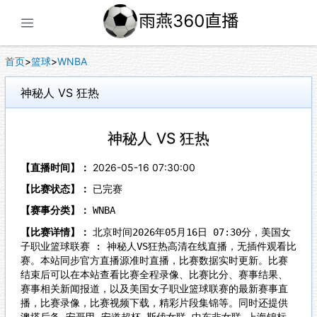
展开菜单
首页
>
篮球
>
WNBA
神秘人 VS 狂热
神秘人 VS 狂热
【直播时间】：
2026-05-16 07:30:00
【比赛状态】：
已完赛
【赛事分类】：
WNBA
【比赛详情】：
北京时间2026年05月16日 07:30分，美国女
子职业篮球联赛 : 神秘人VS狂热高清在线直播，无插件观看比
赛。本站同步官方直播源准时直播，比赛数据实时更新。比赛
结束后可以在本站查看比赛全程录像、比赛比分、赛事结果、
赛事相关新闻报道，以及美国女子职业篮球联赛的最新赛事直
播，比赛录像，比赛视频下载，精彩片段集锦等。同时还提供
澳塔后备,安哥甲,安道超杯,斯伐女联,中东非女联,上海锦标,