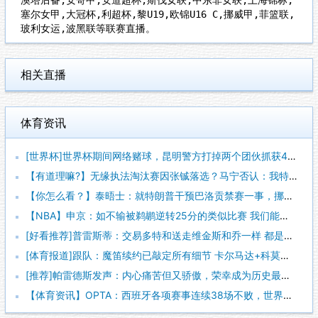
塞尔女甲,大冠杯,利超杯,黎U19,欧锦U16 C,挪威甲,菲篮联,
玻利女运,波黑联等联赛直播。
相关直播
体育资讯
[世界杯]世界杯期间网络赌球，昆明警方打掉两个团伙抓获42人
【有道理嘛?】无缘执法淘汰赛因张铖落选？马宁否认：我特别清楚
【你怎么看？】泰晤士：就特朗普干预巴洛贡禁赛一事，挪威足协准
【NBA】申京：如不输被鹈鹕逆转25分的类似比赛 我们能拿下
[好看推荐]普雷斯蒂：交易多特和送走维金斯和乔一样 都是出于
[体育报道]跟队：魔笛续约已敲定所有细节 卡尔马达+科莫托也
[推荐]帕雷德斯发声：内心痛苦但又骄傲，荣幸成为历史最佳阿根
【体育资讯】OPTA：西班牙各项赛事连续38场不败，世界杯夺