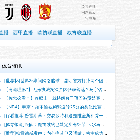
免责声明
问题帮助
广告联系
直播
西甲直播
欧协联直播
欧青联直播
体育资讯
[世界杯]世界杯期间网络赌球，昆明警方打掉两个团伙抓获42人
【有道理嘛?】无缘执法淘汰赛因张铖落选？马宁否认：我特别清楚
【你怎么看？】泰晤士：就特朗普干预巴洛贡禁赛一事，挪威足协准
【NBA】申京：如不输被鹈鹕逆转25分的类似比赛 我们能拿下
[好看推荐]普雷斯蒂：交易多特和送走维金斯和乔一样 都是出于
[体育报道]跟队：魔笛续约已敲定所有细节 卡尔马达+科莫托也
[推荐]帕雷德斯发声：内心痛苦但又骄傲，荣幸成为历史最佳阿根