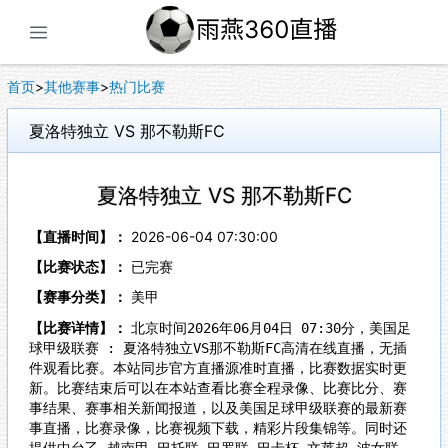
展开菜单
首页
>
其他赛事
>
热门比赛
夏洛特独立 VS 那不勒斯FC
夏洛特独立 VS 那不勒斯FC
【直播时间】：
2026-06-04 07:30:00
【比赛状态】：
已完赛
【赛事分类】：
美甲
【比赛详情】：
北京时间2026年06月04日 07:30分，美国足
球甲级联赛 : 夏洛特独立VS那不勒斯FC高清在线直播，无插
件观看比赛。本站同步官方直播源准时直播，比赛数据实时更
新。比赛结束后可以在本站查看比赛全程录像、比赛比分、赛
事结果、赛事相关新闻报道，以及美国足球甲级联赛的最新赛
事直播，比赛录像，比赛视频下载，精彩片段集锦等。同时还
提供中台乙,越南甲,巴托联,巴罗联,巴卡杯,文莱超,波女联,