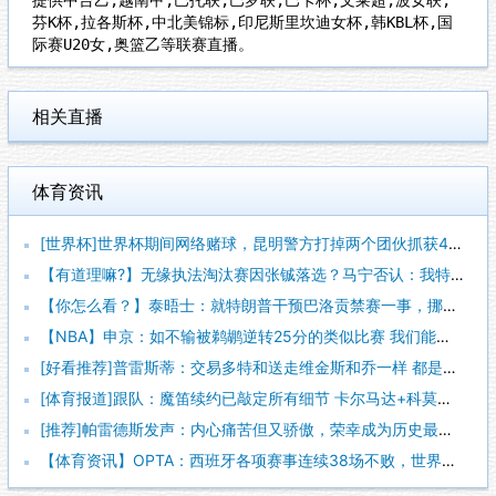
芬K杯,拉各斯杯,中北美锦标,印尼斯里坎迪女杯,韩KBL杯,国
际赛U20女,奥篮乙等联赛直播。
相关直播
体育资讯
[世界杯]世界杯期间网络赌球，昆明警方打掉两个团伙抓获42人
【有道理嘛?】无缘执法淘汰赛因张铖落选？马宁否认：我特别清楚
【你怎么看？】泰晤士：就特朗普干预巴洛贡禁赛一事，挪威足协准
【NBA】申京：如不输被鹈鹕逆转25分的类似比赛 我们能拿下
[好看推荐]普雷斯蒂：交易多特和送走维金斯和乔一样 都是出于
[体育报道]跟队：魔笛续约已敲定所有细节 卡尔马达+科莫托也
[推荐]帕雷德斯发声：内心痛苦但又骄傲，荣幸成为历史最佳阿根
【体育资讯】OPTA：西班牙各项赛事连续38场不败，世界杯夺