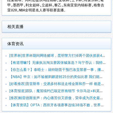
甲,墨西甲,利女超杯,立超杯,黎乙,东南亚室内锦标赛,格鲁吉
亚U20,NBA全明星名人赛等联赛直播。
相关直播
体育资讯
[世界杯]世界杯期间网络赌球，昆明警方打掉两个团伙抓获42人
【有道理嘛?】无缘执法淘汰赛因张铖落选？马宁否认：我特别清楚
【你怎么看？】泰晤士：就特朗普干预巴洛贡禁赛一事，挪威足协准
【NBA】申京：如不输被鹈鹕逆转25分的类似比赛 我们能拿下
[好看推荐]普雷斯蒂：交易多特和送走维金斯和乔一样 都是出于
[体育报道]跟队：魔笛续约已敲定所有细节 卡尔马达+科莫托也
[推荐]帕雷德斯发声：内心痛苦但又骄傲，荣幸成为历史最佳阿根
【体育资讯】OPTA：西班牙各项赛事连续38场不败，世界杯夺