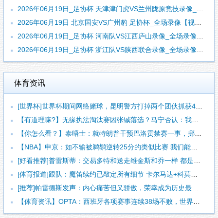
2026年06月19日_足协杯 天津津门虎VS兰州陇原竞技录像_高清录像【全场回放】
2026年06月19日 北京国安VS广州豹 足协杯_全场录像【视频集锦】
2026年06月19日_足协杯 河南队VS江西庐山录像_全场录像【高清回放】
2026年06月19日_足协杯 浙江队VS陕西联合录像_全场录像【高清回放】
体育资讯
[世界杯]世界杯期间网络赌球，昆明警方打掉两个团伙抓获42人
【有道理嘛?】无缘执法淘汰赛因张铖落选？马宁否认：我特别清楚
【你怎么看？】泰晤士：就特朗普干预巴洛贡禁赛一事，挪威足协准
【NBA】申京：如不输被鹈鹕逆转25分的类似比赛 我们能拿下
[好看推荐]普雷斯蒂：交易多特和送走维金斯和乔一样 都是出于
[体育报道]跟队：魔笛续约已敲定所有细节 卡尔马达+科莫托也
[推荐]帕雷德斯发声：内心痛苦但又骄傲，荣幸成为历史最佳阿根
【体育资讯】OPTA：西班牙各项赛事连续38场不败，世界杯夺