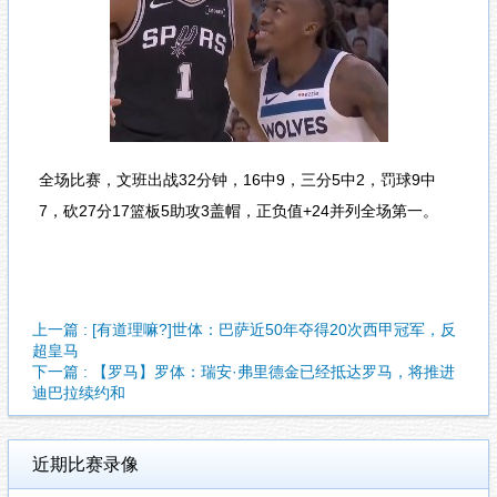
全场比赛，文班出战32分钟，16中9，三分5中2，罚球9中
7，砍27分17篮板5助攻3盖帽，正负值+24并列全场第一。
上一篇 : [有道理嘛?]世体：巴萨近50年夺得20次西甲冠军，反
超皇马
下一篇 : 【罗马】罗体：瑞安·弗里德金已经抵达罗马，将推进
迪巴拉续约和
近期比赛录像