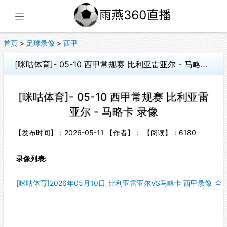
展开菜单
首页
>
足球录像
>
西甲
[咪咕体育]- 05-10 西甲常规赛 比利亚雷亚尔 - 马略卡 录像
[咪咕体育]- 05-10 西甲常规赛 比利亚雷
亚尔 - 马略卡 录像
【发布时间】：2026-05-11 【作者】： 【阅读】：
6180
录像列表:
[咪咕体育]2026年05月10日_比利亚雷亚尔VS马略卡 西甲录像_