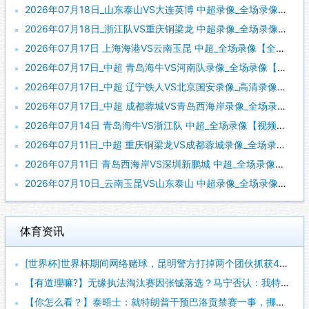
2026年07月18日_山东泰山VS大连英博 中超录像_全场录像【全场回放】
2026年07月18日_浙江队VS重庆铜梁龙 中超录像_全场录像【视频集锦】
2026年07月17日 上海海港VS云南玉昆 中超_全场录像【全场回放】
2026年07月17日_中超 青岛海牛VS河南队录像_全场录像【高清回放】
2026年07月17日_中超 辽宁铁人VS北京国安录像_高清录像【全场回放】
2026年07月17日_中超 成都蓉城VS青岛西海岸录像_全场录像【全场回放】
2026年07月14日 青岛海牛VS浙江队 中超_全场录像【视频集锦】
2026年07月11日_中超 重庆铜梁龙VS成都蓉城录像_全场录像【视频集锦】
2026年07月11日 青岛西海岸VS深圳新鹏城 中超_全场录像【全场回放】
2026年07月10日_云南玉昆VS山东泰山 中超录像_全场录像【全场回放】
体育资讯
[世界杯]世界杯期间网络赌球，昆明警方打掉两个团伙抓获42人
【有道理嘛?】无缘执法淘汰赛因张铖落选？马宁否认：我特别清楚
【你怎么看？】泰晤士：就特朗普干预巴洛贡禁赛一事，挪威足协准