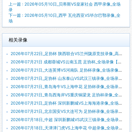
上一篇 : 2026年05月10日_贝蒂斯VS皇家社会 西甲录像_全场
录
下一篇 : 2026年05月10日_西甲 瓦伦西亚VS毕尔巴鄂录像_全
场
相关录像
2026年07月22日_足协杯 陕西联合VS兰州陇原竞技录像_高清录像【全场回放】
2026年07月21日 成都蓉城VS云南玉昆 足协杯_全场录像【全场回放】
2026年07月21日_大连英博VS河南队 足协杯录像_全场录像【全场回放】
2026年07月21日_足协杯 山东泰山VS武汉三镇录像_全场录像【全场回放】
2026年07月21日_青岛海牛VS上海申花 足协杯录像_全场录像【高清回放】
2026年07月21日_青岛西海岸VS重庆铜梁龙 足协杯录像_全场录像【全场回放】
2026年07月21日_足协杯 深圳新鹏城VS上海海港录像_全场录像【视频集锦】
2026年07月21日_北京国安VS大连可为 足协杯录像_全场录像【全场回放】
2026年07月18日_中超 深圳新鹏城VS武汉三镇录像_全场录像【全场回放】
2026年07月18日_天津津门虎VS上海申花 中超录像_全场录像【视频集锦】