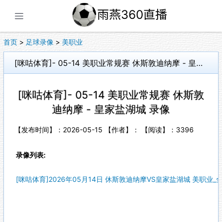
展开菜单
首页
>
足球录像
>
美职业
[咪咕体育]- 05-14 美职业常规赛 休斯敦迪纳摩 - 皇家盐湖城 录像
[咪咕体育]- 05-14 美职业常规赛 休斯敦
迪纳摩 - 皇家盐湖城 录像
【发布时间】：2026-05-15 【作者】： 【阅读】：
3396
录像列表:
[咪咕体育]2026年05月14日 休斯敦迪纳摩VS皇家盐湖城 美职业